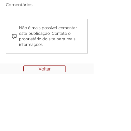
Comentários
Os desafios
EF consegue l
Não é mais possível comentar
esta publicação. Contate o
regulatórios da
para que cand
proprietário do site para mais
inteligência artificial
prossiga em c
informações.
superando nul
prova física.
Voltar